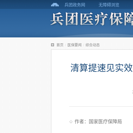
兵团政务网
无障碍浏览
首页
/
医保要闻
/
综合动态
清算提速见实效：
作者：国家医疗保障局